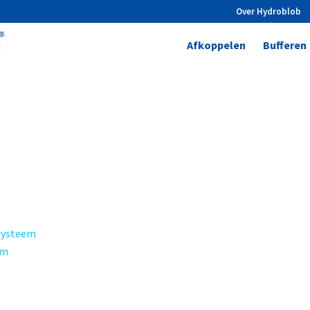
Over Hydroblob
Afkoppelen
Bufferen
esysteem
em