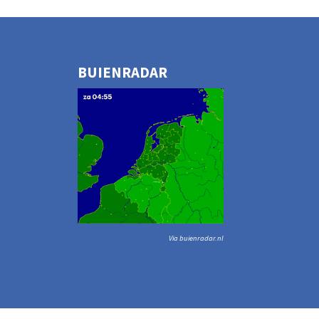
BUIENRADAR
Via buienradar.nl