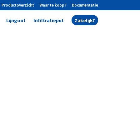
Productoverzicht
Waar te koop?
Documentatie
Lijngoot
Infiltratieput
Zakelijk?