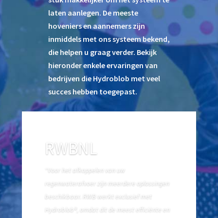
laten aanlegen. De meeste
hoveniers en aannemers zijn
inmiddels met ons systeem bekend,
die helpen u graag verder. Bekijk
hieronder enkele ervaringen van
bedrijven die Hydroblob met veel
succes hebben toegepast.
RWBNL
“Voor het afkoppelen van uw
regenwaterafvoer zijn meerdere oplossingen
beschikbaar. RWB werkt exclusief met
Hydroblob®, omdat dit de meest efficiënte en