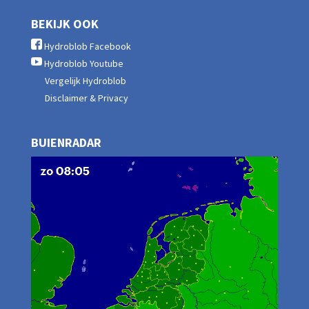
BEKIJK OOK
Hydroblob Facebook
Hydroblob Youtube
Vergelijk Hydroblob
Disclaimer & Privacy
BUIENRADAR