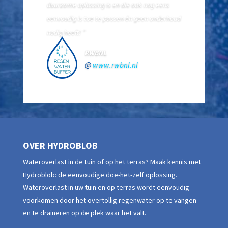
duurzame oplossing is en die ook nog eens
eenvoudig is toe te passen én geen onderhoud
nodig heeft! ”
RWBNL
@
www.rwbnl.nl
OVER HYDROBLOB
Wateroverlast in de tuin of op het terras? Maak kennis met
Hydroblob: de eenvoudige doe-het-zelf oplossing.
Wateroverlast in uw tuin en op terras wordt eenvoudig
voorkomen door het overtollig regenwater op te vangen
en te draineren op de plek waar het valt.