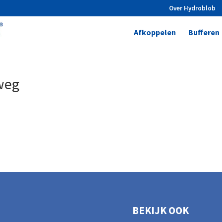
Over Hydroblob
Afkoppelen
Bufferen
weg
BEKIJK OOK