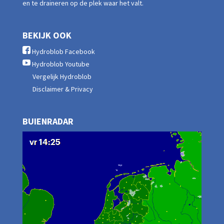
en te draineren op de plek waar het valt.
BEKIJK OOK
Hydroblob Facebook
Hydroblob Youtube
Vergelijk Hydroblob
Disclaimer & Privacy
BUIENRADAR